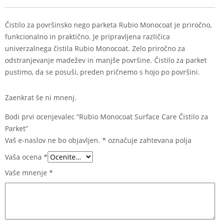
Parket
količina
Čistilo za površinsko nego parketa Rubio Monocoat je priročno,
funkcionalno in praktično. Je pripravljena različica
univerzalnega čistila Rubio Monocoat. Zelo priročno za
odstranjevanje madežev in manjše površine. Čistilo za parket
pustimo, da se posuši, preden pričnemo s hojo po površini.
Zaenkrat še ni mnenj.
Bodi prvi ocenjevalec “Rubio Monocoat Surface Care Čistilo za
Parket”
Vaš e-naslov ne bo objavljen.
*
označuje zahtevana polja
Vaša ocena
*
Vaše mnenje
*