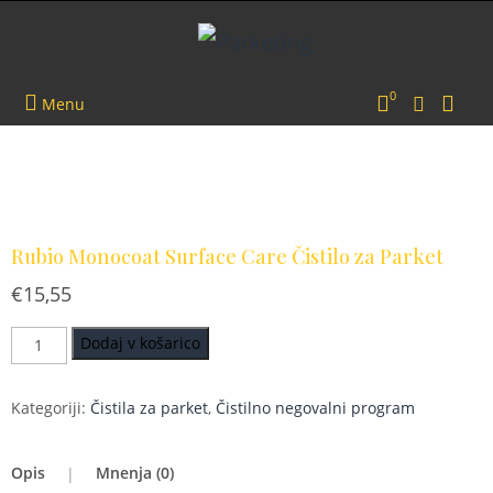
+386 41 677 989
info@parketing.si
0
Menu
Rubio Monocoat Surface Care Čistilo za Parket
€
15,55
Rubio
Dodaj v košarico
Monocoat
Surface
Kategoriji:
Čistila za parket
,
Čistilno negovalni program
Care
Čistilo
za
Opis
Mnenja (0)