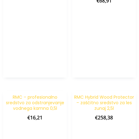
€
68,91
RMC – profesionalno
RMC Hybrid Wood Protector
sredstvo za odstranjevanje
– zaščitno sredstvo za les
vodnega kamna 0,5l
zunaj 2,5l
€
16,21
€
258,38