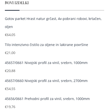
NOVI IZDELKI
Gotov parket Hrast natur grčast, 4v-pobrani robovi, krtačen,
oljen
€
64,05
Tilo intenzivno čistilo za oljene in lakirane površine
€
21,00
45657/0661 Nivojski profil za vinil, srebrn, 1000mm
€
20,88
45657/0660 Nivojski profil za vinil, srebrn, 2700mm
€
54,55
45656/0661 Prehodni profil za vinil, srebrn, 1000mm
€
19,76