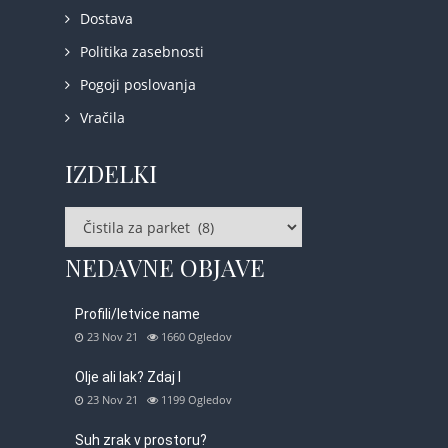
Dostava
Politika zasebnosti
Pogoji poslovanja
Vračila
IZDELKI
NEDAVNE OBJAVE
Profili/letvice name
23 Nov 21
1660
Ogledov
Olje ali lak? Zdaj l
23 Nov 21
1199
Ogledov
Suh zrak v prostoru?