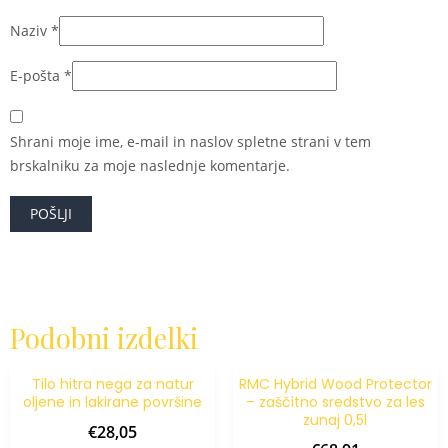
Naziv
*
E-pošta
*
Shrani moje ime, e-mail in naslov spletne strani v tem
brskalniku za moje naslednje komentarje.
Podobni izdelki
Tilo hitra nega za natur
RMC Hybrid Wood Protector
oljene in lakirane površine
– zaščitno sredstvo za les
zunaj 0,5l
€
28,05