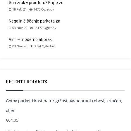
Suh zrak v prostoru? Kaj je zd
18 Feb 21
1470
Ogledov
Nega in čiščenje parketa za
03 Nov 20
16177
Ogledov
Vinil – moderno ali prak
03 Nov 20
3394
Ogledov
RECENT PRODUCTS
Gotov parket Hrast natur grčast, 4v-pobrani robovi, krtačen,
oljen
€
64,05