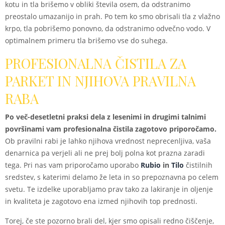
kotu in tla brišemo v obliki števila osem, da odstranimo
preostalo umazanijo in prah. Po tem ko smo obrisali tla z vlažno
krpo, tla pobrišemo ponovno, da odstranimo odvečno vodo. V
optimalnem primeru tla brišemo vse do suhega.
PROFESIONALNA ČISTILA ZA
PARKET IN NJIHOVA PRAVILNA
RABA
Po več-desetletni praksi dela z lesenimi in drugimi talnimi
površinami vam profesionalna čistila zagotovo priporočamo.
Ob pravilni rabi je lahko njihova vrednost neprecenljiva, vaša
denarnica pa verjeli ali ne prej bolj polna kot prazna zaradi
tega. Pri nas vam priporočamo uporabo
Rubio
in
Tilo
čistilnih
sredstev, s katerimi delamo že leta in so prepoznavna po celem
svetu. Te izdelke uporabljamo prav tako za lakiranje in oljenje
in kvaliteta je zagotovo ena izmed njihovih top prednosti.
Torej, če ste pozorno brali del, kjer smo opisali redno čiščenje,