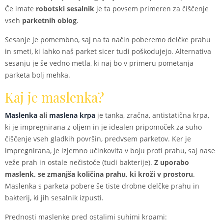
Če imate
robotski sesalnik
je ta povsem primeren za čiščenje
vseh
parketnih oblog
.
Sesanje je pomembno, saj na ta način poberemo delčke prahu
in smeti, ki lahko naš parket sicer tudi poškodujejo. Alternativa
sesanju je še vedno metla, ki naj bo v primeru pometanja
parketa bolj mehka.
Kaj je maslenka?
Maslenka
ali
maslena krpa
je tanka, zračna, antistatična krpa,
ki je impregnirana z oljem in je idealen pripomoček za suho
čiščenje vseh gladkih površin, predvsem parketov. Ker je
impregnirana, je izjemno učinkovita v boju proti prahu, saj nase
veže prah in ostale nečistoče (tudi bakterije).
Z uporabo
maslenk, se zmanjša količina prahu, ki kroži v prostoru
.
Maslenka s parketa pobere še tiste drobne delčke prahu in
bakterij, ki jih sesalnik izpusti.
Prednosti maslenke pred ostalimi suhimi krpami: