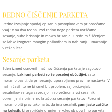
REDNO ČIŠČENJE PARKETA
Redno izvajanje spodaj opisanih postopkov vam priporočamo
vsaj 1x na dva tedna. Pod redno nego parketa uvrščamo
sesanje, suho brisanje in mokro brisanje. Z rednim čiščenjem
se lahko izognete mnogim poškodbam in nabiranju umazanije
v režah lesa.
Sesanje parketa
Eden izmed osnovnih načinov čiščenja parketa je zagotovo
sesanje.
Lakirani parketi so še posebej občutljivi
, zato
moramo paziti, da pri sesanju uporabljamo pravilne nastavke. V
naših časih to ne bi smel bit problem, saj proizvajalci
sesalnikov se tega zavedajo in so večinoma vsi sesalniki
opremljeni s primerno krtačo za sesanje parketov. Pozorni
moramo biti prav tako na to, da ima sesalnik
gumijasto zaščito
na kolesih
, ki prepričuje drgnjenje koles ob površino parketa.