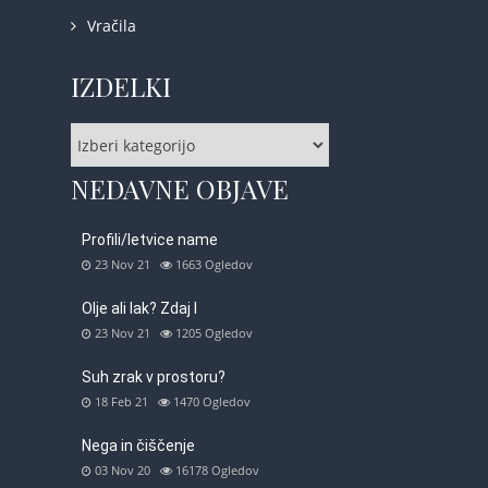
Vračila
IZDELKI
NEDAVNE OBJAVE
Profili/letvice name
23 Nov 21
1663
Ogledov
Olje ali lak? Zdaj l
23 Nov 21
1205
Ogledov
Suh zrak v prostoru?
18 Feb 21
1470
Ogledov
Nega in čiščenje
03 Nov 20
16178
Ogledov