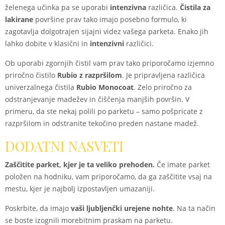
želenega učinka pa se uporabi
intenzivna
različica.
Čistila za
lakirane
površine prav tako imajo posebno formulo, ki
zagotavlja dolgotrajen sijajni videz vašega parketa. Enako jih
lahko dobite v klasični in
intenzivni
različici.
Ob uporabi zgornjih čistil vam prav tako priporočamo izjemno
priročno čistilo
Rubio z razpršilom
. Je pripravljena različica
univerzalnega čistila
Rubio Monocoat
. Zelo priročno za
odstranjevanje madežev in čiščenja manjših površin. V
primeru, da ste nekaj polili po parketu – samo pošpricate z
razpršilom in odstranite tekočino preden nastane madež.
DODATNI NASVETI
Zaščitite parket, kjer je ta veliko prehoden.
Če imate parket
položen na hodniku, vam priporočamo, da ga zaščitite vsaj na
mestu, kjer je najbolj izpostavljen umazaniji.
Poskrbite, da imajo
vaši ljubljenčki urejene nohte
. Na ta način
se boste izognili morebitnim praskam na parketu.