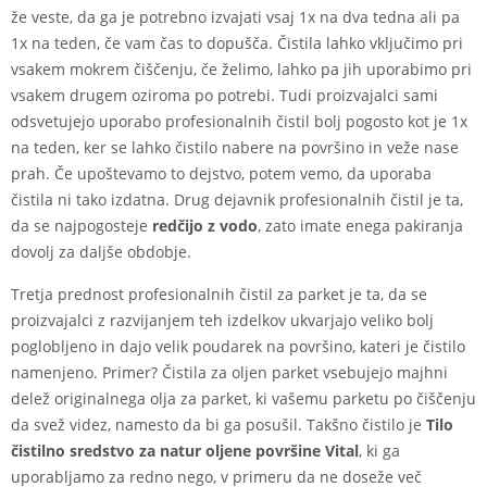
že veste, da ga je potrebno izvajati vsaj 1x na dva tedna ali pa
1x na teden, če vam čas to dopušča. Čistila lahko vključimo pri
vsakem mokrem čiščenju, če želimo, lahko pa jih uporabimo pri
vsakem drugem oziroma po potrebi. Tudi proizvajalci sami
odsvetujejo uporabo profesionalnih čistil bolj pogosto kot je 1x
na teden, ker se lahko čistilo nabere na površino in veže nase
prah. Če upoštevamo to dejstvo, potem vemo, da uporaba
čistila ni tako izdatna. Drug dejavnik profesionalnih čistil je ta,
da se najpogosteje
redčijo z vodo
, zato imate enega pakiranja
dovolj za daljše obdobje.
Tretja prednost profesionalnih čistil za parket je ta, da se
proizvajalci z razvijanjem teh izdelkov ukvarjajo veliko bolj
poglobljeno in dajo velik poudarek na površino, kateri je čistilo
namenjeno. Primer? Čistila za oljen parket vsebujejo majhni
delež originalnega olja za parket, ki vašemu parketu po čiščenju
da svež videz, namesto da bi ga posušil. Takšno čistilo je
Tilo
čistilno sredstvo za natur oljene površine Vital
, ki ga
uporabljamo za redno nego, v primeru da ne doseže več