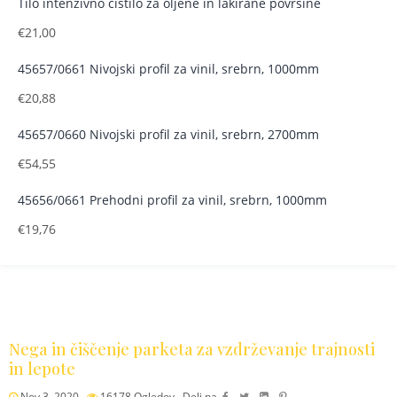
Tilo intenzivno čistilo za oljene in lakirane površine
€
21,00
45657/0661 Nivojski profil za vinil, srebrn, 1000mm
€
20,88
45657/0660 Nivojski profil za vinil, srebrn, 2700mm
€
54,55
45656/0661 Prehodni profil za vinil, srebrn, 1000mm
€
19,76
Nega in čiščenje parketa za vzdrževanje trajnosti
in lepote
Nov 3, 2020
16178
Ogledov
Deli na