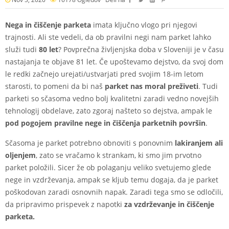
Nega in čiščenje parketa
imata ključno vlogo pri njegovi
trajnosti. Ali ste vedeli, da ob pravilni negi nam parket lahko
služi tudi
80 let
? Povprečna življenjska doba v Sloveniji je v času
nastajanja te objave 81 let. Če upoštevamo dejstvo, da svoj dom
le redki začnejo urejati/ustvarjati pred svojim 18-im letom
starosti, to pomeni da bi naš
parket nas moral preživeti
. Tudi
parketi so sčasoma vedno bolj kvalitetni zaradi vedno novejših
tehnologij obdelave, zato zgoraj našteto so dejstva, ampak le
pod pogojem pravilne nege in čiščenja parketnih površin
.
Sčasoma je parket potrebno obnoviti s ponovnim
lakiranjem ali
oljenjem
, zato se vračamo k strankam, ki smo jim prvotno
parket položili. Sicer že ob polaganju veliko svetujemo glede
nege in vzdrževanja, ampak se kljub temu dogaja, da je parket
poškodovan zaradi osnovnih napak. Zaradi tega smo se odločili,
da pripravimo prispevek z napotki
za vzdrževanje in čiščenje
parketa.