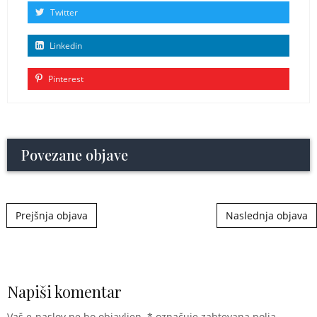
Twitter
Linkedin
Pinterest
Povezane objave
Post navigation
Prejšnja objava
Naslednja objava
Napiši komentar
Vaš e-naslov ne bo objavljen.
*
označuje zahtevana polja