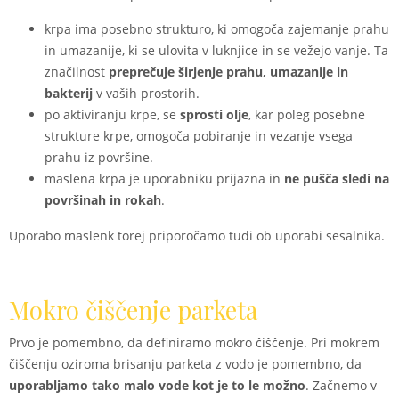
krpa ima posebno strukturo, ki omogoča zajemanje prahu
in umazanije, ki se ulovita v luknjice in se vežejo vanje. Ta
značilnost
preprečuje širjenje prahu, umazanije in
bakterij
v vaših prostorih.
po aktiviranju krpe, se
sprosti olje
, kar poleg posebne
strukture krpe, omogoča pobiranje in vezanje vsega
prahu iz površine.
maslena krpa je uporabniku prijazna in
ne pušča sledi na
površinah in rokah
.
Uporabo maslenk torej priporočamo tudi ob uporabi sesalnika.
Mokro čiščenje parketa
Prvo je pomembno, da definiramo mokro čiščenje. Pri mokrem
čiščenju oziroma brisanju parketa z vodo je pomembno, da
uporabljamo tako malo vode kot je to le možno
. Začnemo v