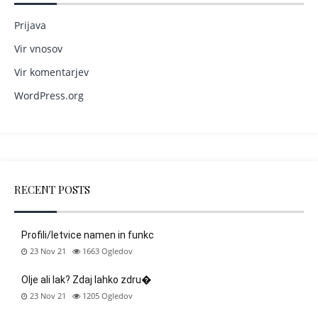
Prijava
Vir vnosov
Vir komentarjev
WordPress.org
RECENT POSTS
Profili/letvice namen in funkc
23 Nov 21
1663
Ogledov
Olje ali lak? Zdaj lahko zdru�
23 Nov 21
1205
Ogledov