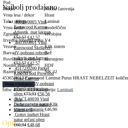
Pod
Najbolj prodajano
Model
Nočna čarovnija
Vrsta lesa / dekor
Hrast
Talna obloga
Laminat
46039/0005 Vinil
Eurowood Kamen
Vrsta deske
enodeščični
Atlantik, mat lakiran
Zgradba
večslojna
€
52,57
€
42,57
Izvedba robnega traku
V4
46039/0001 Vinil
Vezava
Klik sistem
Eurowood Škrilavec,
Barva
Bež
4V-pobrani robovi,
valovit, mat barvan
Površinska obdelava
zatesnjeno
€
52,57
€
42,57
Nosilni material
HDF
45172/0200 Parket
Razred uporabe
NK 32
Kmečki pod Prowood
45365/0013 Eurowood Laminat Purus HRAST NEBELZEIT količin
Hrast Canyon
rustikalen, 4V-pobrani
Dodaj v košarico
robovi, strukturiran,
Šifra:
45365/0013
Kategorija:
Laminati
oljen
€
73,93
€
56,56
BACL40039 Vinil
Opis
Eiche canyon natur Klik
Dodatne informacije
sistem polaganja
€
46,90
Mnenja (0)
Gotov parket Hrast
natur grčast oljen
Opis
€
60,94
€
48,68