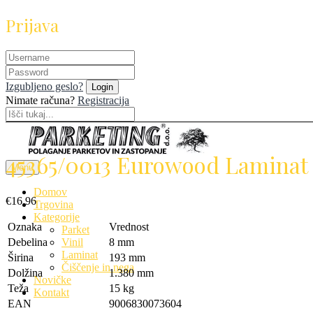
Prijava
Izgubljeno geslo?
Nimate računa?
Registracija
+386 41 677 989
info@parketing.si
45365/0013 Eurowood Lamina
Menu
Domov
€
16,96
Trgovina
Kategorije
Oznaka
Vrednost
Parket
Debelina
8 mm
Vinil
Laminat
Širina
193 mm
Čiščenje in nega
Dolžina
1.380 mm
Novičke
Teža
15 kg
Kontakt
EAN
9006830073604