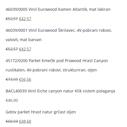
46039/0005 Vinil Eurowood Kamen Atlantik, mat lakiran
€
52,57
€
42,57
46039/0001 Vinil Eurowood Škrilavec, 4V-pobrani robovi,
valovit, mat barvan
€
52,57
€
42,57
45172/0200 Parket Kmečki pod Prowood Hrast Canyon
rustikalen, 4V-pobrani robovi, strukturiran, oljen
€
73,93
€
56,56
BACL40039 Vinil Eiche canyon natur Klik sistem polaganja
€
46,90
Gotov parket Hrast natur grčast oljen
€
60,94
€
48,68