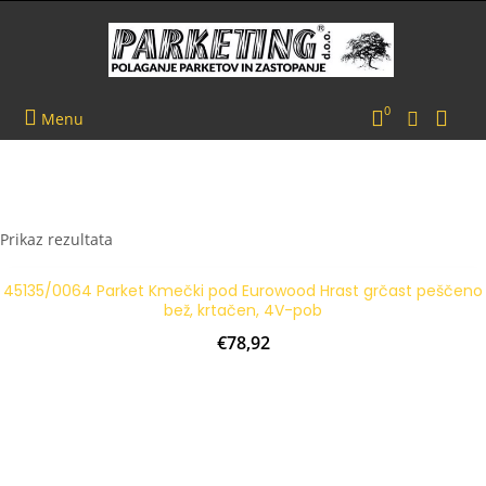
+386 41 677 989
info@parketing.si
0
Menu
Prikaz rezultata
45135/0064 Parket Kmečki pod Eurowood Hrast grčast peščeno
bež, krtačen, 4V-pob
€
78,92